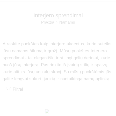
Interjero sprendimai
Pradžia
Namams
Atraskite puokštes kaip interjero akcentus, kurie suteiks
jūsų namams šilumą ir grožį. Mūsų puokštės Interjero
sprendimai - tai elegantiški ir stilingi gėlių deriniai, kurie
puoš jūsų interjerą. Pasirinkite iš įvairių stilių ir spalvų,
kurie atitiks jūsų unikalų skonį. Su mūsų puokštėmis jūs
galite lengvai sukurti jaukią ir nuotaikingą namų aplinką.
Filtrai