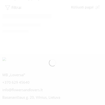
Filtrai
Rūšiuoti pagal
Raudonos Rožės Naomi
€
35.00
-
€
114.00
MB „Loversai”
+370 629 45640
info@flowersandlovers.lt
Basanavičiaus g. 20, Vilnius, Lietuva