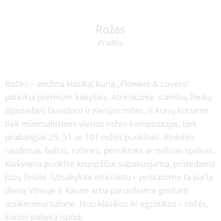
Rožės
Pradžia
Rožės – amžina klasika, kurią „Flowers & Lovers“
pateikia premium kokybės. Atrenkame stambių žiedų,
ilgastiebes Ekvadoro ir Kenijos rožes, iš kurių kuriame
tiek minimalistines vienos rožės kompozicijas, tiek
prabangias 25, 51 ar 101 rožės puokštes. Rinkitės
raudonas, baltas, rožines, persikines ar mišrias spalvas.
Kiekviena puokštė kruopščiai supakuojama, pridedama
Jūsų žinutė. Užsakykite internetu – pristatome tą pačią
dieną Vilniuje ir Kaune arba paruošiame greitam
atsiėmimui salone. Nuo klasikos iki egzotikos – rožės,
kurios palieka įspūdį.