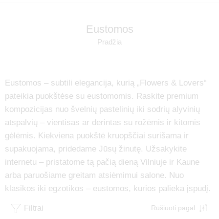
Eustomos
Pradžia
Eustomos – subtili elegancija, kurią „Flowers & Lovers“
pateikia puokštėse su eustomomis. Raskite premium
kompozicijas nuo švelnių pastelinių iki sodrių alyvinių
atspalvių – vientisas ar derintas su rožėmis ir kitomis
gėlėmis. Kiekviena puokštė kruopščiai surišama ir
supakuojama, pridedame Jūsų žinutę. Užsakykite
internetu – pristatome tą pačią dieną Vilniuje ir Kaune
arba paruošiame greitam atsiėmimui salone. Nuo
klasikos iki egzotikos – eustomos, kurios palieka įspūdį.
Filtrai
Rūšiuoti pagal