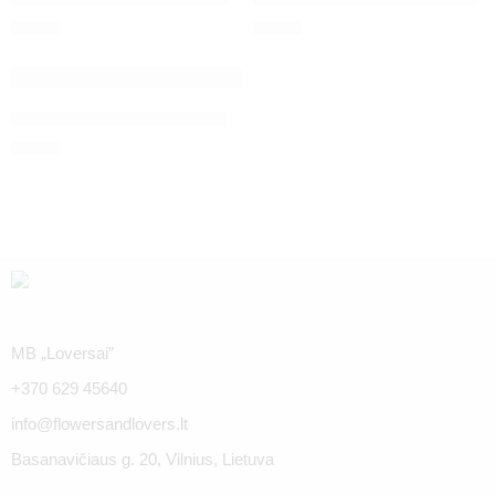
€
19.00
€
19.00
IŠPARDUOTA
Pilka Flowers & Lovers žvakė
€
19.00
MB „Loversai”
+370 629 45640
info@flowersandlovers.lt
Basanavičiaus g. 20, Vilnius, Lietuva