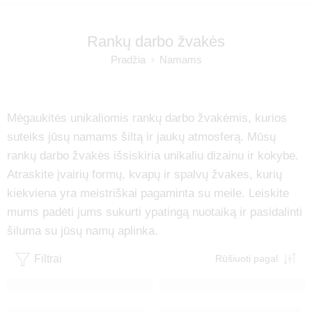
Rankų darbo žvakės
Pradžia
Namams
Mėgaukitės unikaliomis rankų darbo žvakėmis, kurios
suteiks jūsų namams šiltą ir jaukų atmosferą. Mūsų
rankų darbo žvakės išsiskiria unikaliu dizainu ir kokybe.
Atraskite įvairių formų, kvapų ir spalvų žvakes, kurių
kiekviena yra meistriškai pagaminta su meile. Leiskite
mums padėti jums sukurti ypatingą nuotaiką ir pasidalinti
šiluma su jūsų namų aplinka.
Filtrai
Rūšiuoti pagal
IŠPARDUOTA
IŠPARDUOTA
Balta Flowers & Lovers žvakė
Juoda Flowers & Lovers žvakė