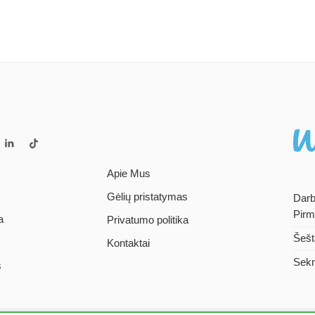
Apie Mus
Gėlių pristatymas
Darb
Pirm
a
Privatumo politika
Šešt
Kontaktai
Sekm
s