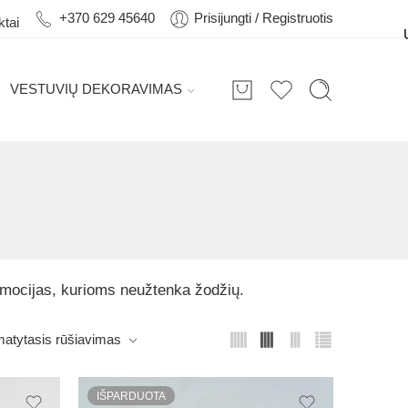
+370 629 45640
Prisijungti / Registruotis
ktai
VESTUVIŲ DEKORAVIMAS
 emocijas, kurioms neužtenka žodžių.
atytasis rūšiavimas
IŠPARDUOTA