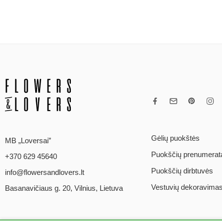
Gėlių puokštės
MB „Loversai”
Puokščių prenumerat
+370 629 45640
Puokščių dirbtuvės
info@flowersandlovers.lt
Vestuvių dekoravima
Basanavičiaus g. 20, Vilnius, Lietuva