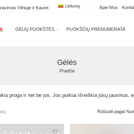
Lietuvių
Apie Mus
Konta
ravimas Vilniuje ir Kaune.
GĖLIŲ PUOKŠTĖS
PUOKŠČIŲ PRENUMERATA
Gėlės
Pradžia
kia proga ir net be jos. Jos puikiai išreiškia jūsų jausmus,
Num
tatų
Rūšiuoti pagal