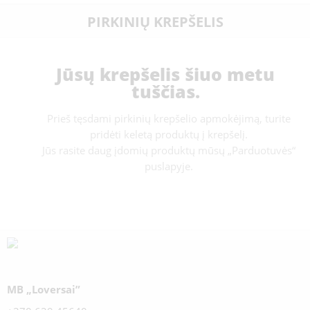
PIRKINIŲ KREPŠELIS
Jūsų krepšelis šiuo metu
tuščias.
Prieš tęsdami pirkinių krepšelio apmokėjimą, turite
pridėti keletą produktų į krepšelį.
Jūs rasite daug įdomių produktų mūsų „Parduotuvės“
puslapyje.
MB „Loversai”