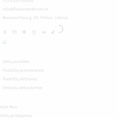
+370 629 45640
info@flowersandlovers.lt
Basanavičiaus g. 20, Vilnius, Lietuva
Gėlių puokštės
Puokščių prenumerata
Puokščių dirbtuvės
Vestuvių dekoravimas
Apie Mus
Gėlių pristatymas