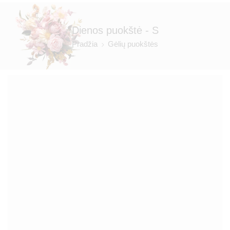
Dienos puokštė - S
Pradžia
Gėlių puokštės