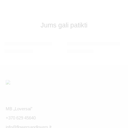
Jums gali patikti
IŠPARDUOTA
IŠPARDUOTA
Violetinės bijūninės tulpės
Kalėdinis vainikas su dekoru
€
35.00
-
€
114.00
€
60.00
-
€
90.00
MB „Loversai”
+370 629 45640
info@flowersandlovers.lt